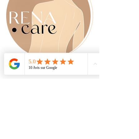
Réservations
E-mail
contact.renacare@gmail.com
Tél : ‭06
45 64 47 50
Nous