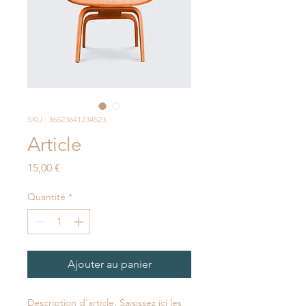
SKU : 36523641234523
Article
Prix
15,00 €
Quantité
*
Ajouter au panier
Description d'article. Saisissez ici les 