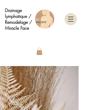
Drainage
lymphatique /
Remodelage /
Miracle Face